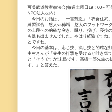
可美武道教室拳法会(毎週土曜日19：00～可美総
NPO法人㏄内）
今日のお話は、「一言芳恩」「衣食住武」
練習試合 悠人vs徳増 悠人のフットワー
の上段への的確な突き、蹴り、投げ、寝技
も足も出ませんでした。やはり経験ですね
とですね。
今日の基本は、応じ技、流し技と的確な
中村さんが「先生の打撃を受けると吐き気
と「そうですか❗未熟です。高橋一郎先生の
す。」と答えた。